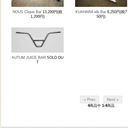
NOUS Clique Bar
13,200円(税
KUAHARA elk Bar
8,250円(税7
1,200円)
50円)
AUTUM JUICE BAR
SOLD OU
T
« Prev
Next »
4
商品中
1-4
商品