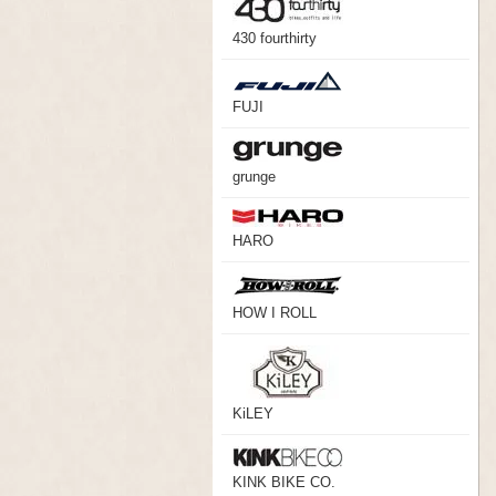
430 fourthirty
FUJI
grunge
HARO
HOW I ROLL
KiLEY
KINK BIKE CO.