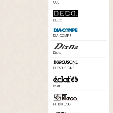
CULT
DECO
DIA-COMPE
Dixna
DURCUS ONE
eclat
FITBIKECO.