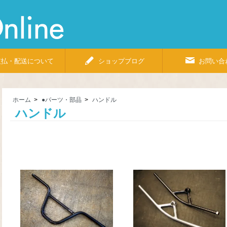
Bicycle
Shop
Pino
Online
支払・配送について
ショップブログ
お問い合
ホーム
>
●パーツ・部品
>
ハンドル
ハンドル