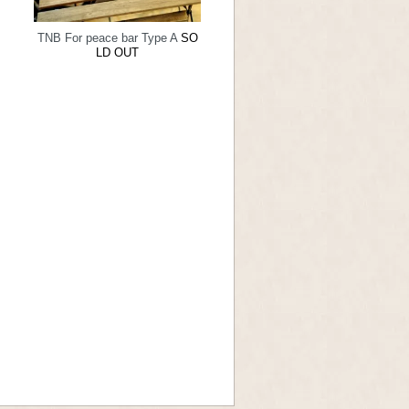
TNB For peace bar Type A
SO
LD OUT