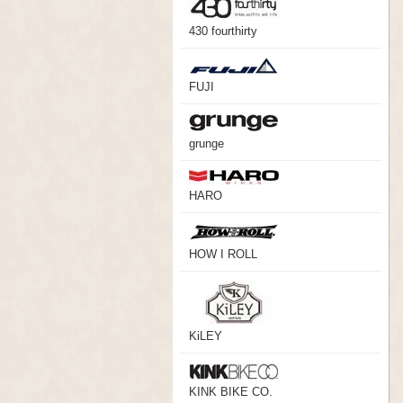
430 fourthirty
FUJI
grunge
HARO
HOW I ROLL
KiLEY
KINK BIKE CO.