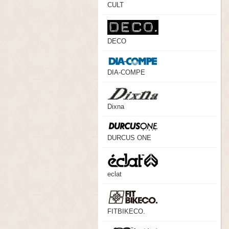
CULT
DECO
DIA-COMPE
Dixna
DURCUS ONE
eclat
FITBIKECO.