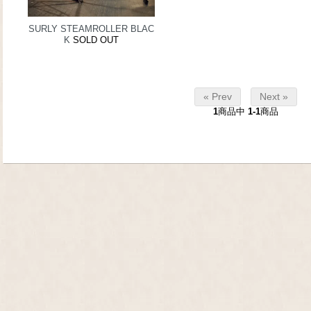
SURLY STEAMROLLER BLAC
K
SOLD OUT
« Prev
Next »
1
商品中
1-1
商品