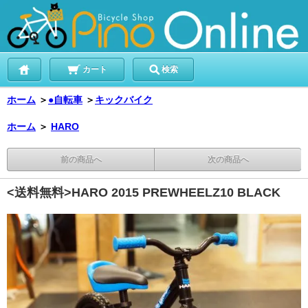
カート
検索
ホーム
＞
●自転車
＞
キックバイク
ホーム
＞
HARO
前の商品へ
次の商品へ
<送料無料>HARO 2015 PREWHEELZ10 BLACK