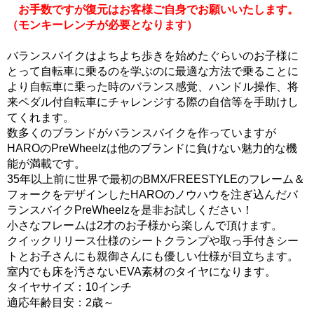
お手数ですが復元はお客様ご自身でお願いいたします。
（モンキーレンチが必要となります）
バランスバイクはよちよち歩きを始めたぐらいのお子様に
とって自転車に乗るのを学ぶのに最適な方法で乗ることに
より自転車に乗った時のバランス感覚、ハンドル操作、将
来ペダル付自転車にチャレンジする際の自信等を手助けし
てくれます。
数多くのブランドがバランスバイクを作っていますが
HAROのPreWheelzは他のブランドに負けない魅力的な機
能が満載です。
35年以上前に世界で最初のBMX/FREESTYLEのフレーム＆
フォークをデザインしたHAROのノウハウを注ぎ込んだバ
ランスバイクPreWheelzを是非お試しください！
小さなフレームは2才のお子様から楽しんで頂けます。
クイックリリース仕様のシートクランプや取っ手付きシー
トとお子さんにも親御さんにも優しい仕様が目立ちます。
室内でも床を汚さないEVA素材のタイヤになります。
タイヤサイズ：10インチ
適応年齢目安：2歳～