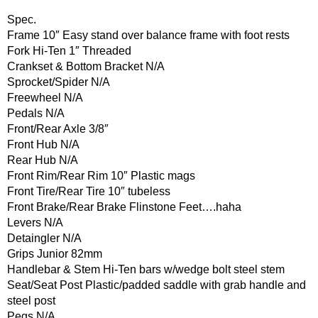
Spec.
Frame 10″ Easy stand over balance frame with foot rests
Fork Hi-Ten 1″ Threaded
Crankset & Bottom Bracket N/A
Sprocket/Spider N/A
Freewheel N/A
Pedals N/A
Front/Rear Axle 3/8″
Front Hub N/A
Rear Hub N/A
Front Rim/Rear Rim 10″ Plastic mags
Front Tire/Rear Tire 10″ tubeless
Front Brake/Rear Brake Flinstone Feet….haha
Levers N/A
Detaingler N/A
Grips Junior 82mm
Handlebar & Stem Hi-Ten bars w/wedge bolt steel stem
Seat/Seat Post Plastic/padded saddle with grab handle and
steel post
Pegs N/A