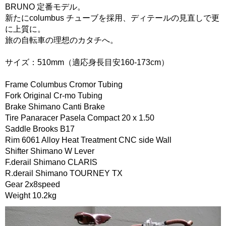
BRUNO 定番モデル。
新たにcolumbus チューブを採用、ディテールの見直しで更
に上質に。
旅の自転車の理想のカタチへ。
サイズ：510mm（適応身長目安160-173cm）
Frame Columbus Cromor Tubing
Fork Original Cr-mo Tubing
Brake Shimano Canti Brake
Tire Panaracer Pasela Compact 20 x 1.50
Saddle Brooks B17
Rim 6061 Alloy Heat Treatment CNC side Wall
Shifter Shimano W Lever
F.derail Shimano CLARIS
R.derail Shimano TOURNEY TX
Gear 2x8speed
Weight 10.2kg