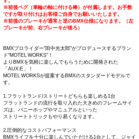
す。
※前後ペグ（車輪の軸に付ける棒）が付属します。お手数
ですが取り付けはお客様ご自身でお願いいたします。
※前後のブレーキが通常と逆のBMX仕様になります。（左
ブレーキが前、右ブレーキが後ろ）
BMXプロライダー”田中光太郎”がプロデュースするブラン
ド”MOTEL WORKS”！
よりBMXを気軽に楽しんでもらうために開発された
「AUX:E」！
MOTEL WORKSが提案するBMXのスタンダードモデルで
す。
1.フラットランド/ストリートどちらも楽しめる1台
フラットランドの流行を取り入れた大きめのフレームサイ
ズは、バニーホップやマニュアルといった
ストリートトリックもやり易くなります。
2.圧倒的なコストパフォーマンス
BMXライフを十分に楽しんでいただける1台として、ジャイ