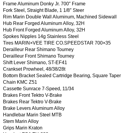
Frame Aluminum Donky Jr. 700″ Frame
Fork Steel, Straight Blade, 1 1/8″ Steer
Rim Marin Double Wall Aluminum, Machined Sidewall
Hub Rear Forged Aluminum Alloy, 32H
Hub Front Forged Aluminum Alloy, 32H
Spokes Nipples 14g Stainless Steel
Tires MARIN×VEE TIRE CO.SPEEDSTAR 700×35
Derailleur Rear Shimano Tourney
Derailleur Front Shimano Tourney
Shift Lever Shimano, ST-EF41
Crankset Prowheel, 48/38/28t
Bottom Bracket Sealed Cartridge Bearing, Square Taper
Chain KMC Z51
Cassette Sunrace 7-Speed, 11/34
Brakes Front Tektro V-Brake
Brakes Rear Tektro V-Brake
Brake Levers Aluminum Alloy
Handlebar Marin Steel MTB
Stem Marin Alloy
Grips Marin Kraton