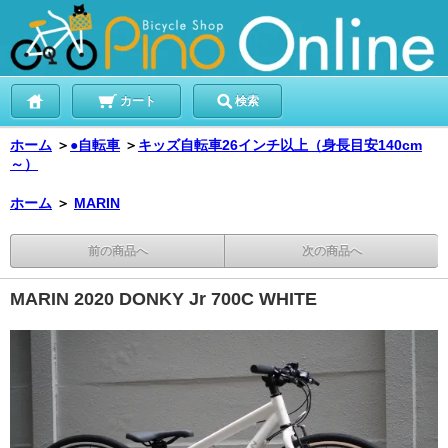
カート
検索
ホーム
＞
●自転車
＞
キッズ自転車26インチ以上（身長目安140cm
～）
ホーム
＞
MARIN
前の商品へ
次の商品へ
MARIN 2020 DONKY Jr 700C WHITE