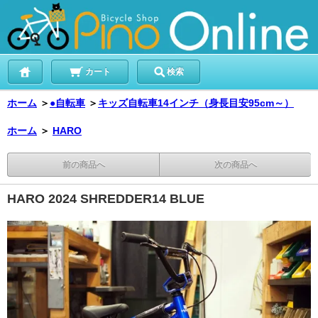
カート
検索
ホーム
＞
●自転車
＞
キッズ自転車14インチ（身長目安95cm～）
ホーム
＞
HARO
前の商品へ
次の商品へ
HARO 2024 SHREDDER14 BLUE