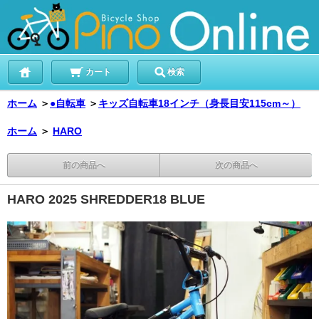
カート
検索
ホーム
＞
●自転車
＞
キッズ自転車18インチ（身長目安115cm～）
ホーム
＞
HARO
前の商品へ
次の商品へ
HARO 2025 SHREDDER18 BLUE