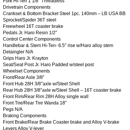
Fork Hi-Ten 1 1/8″ Threadless
Drivetrain Components
Crankset & Bottom Bracket Steel 1pc. 140mm – LB USA BB
Sprocket/Spider 36T steel
Freewheel 16T coaster brake
Pedals Jr. Haro Resin 1/2″
Control Center Components
Handlebar & Stem Hi-Ten- 6.5″ rise w/Haro alloy stem
Detaingler N/A
Grips Haro Jr. Krayton
Seat/Seat Post Jr. Haro Padded w/steel post
Wheelset Components
Front/Rear Axle 3/8″
Front Hub 28H 3/8″axle w/Steel Shell
Rear Hub 28H 3/8″axle w/Steel Shell – 16T coaster brake
Front Rim/Rear Rim 28H Alloy single wall
Front Tire/Rear Tire Wanda 18″
Pegs N/A
Braking Components
Front Brake/Rear Brake Coaster brake and Alloy V-brake
Levers Alloy V-lever