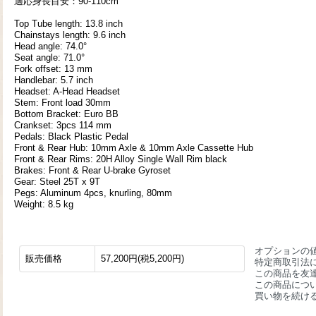
適応身長目安：90-110cm
Top Tube length: 13.8 inch
Chainstays length: 9.6 inch
Head angle: 74.0°
Seat angle: 71.0°
Fork offset: 13 mm
Handlebar: 5.7 inch
Headset: A-Head Headset
Stem: Front load 30mm
Bottom Bracket: Euro BB
Crankset: 3pcs 114 mm
Pedals: Black Plastic Pedal
Front & Rear Hub: 10mm Axle & 10mm Axle Cassette Hub
Front & Rear Rims: 20H Alloy Single Wall Rim black
Brakes: Front & Rear U-brake Gyroset
Gear: Steel 25T x 9T
Pegs: Aluminum 4pcs, knurling, 80mm
Weight: 8.5 kg
オプションの
販売価格
57,200円(税5,200円)
特定商取引法
この商品を友
この商品につ
買い物を続け