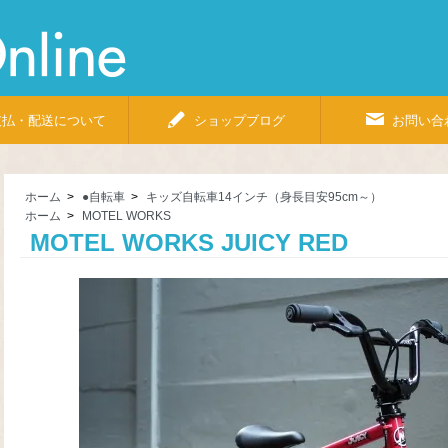
Bicycle
Shop
Pino
Online
支払・配送について
ショップブログ
お問い合
ホーム
>
●自転車
>
キッズ自転車14インチ（身長目安95cm～）
ホーム
>
MOTEL WORKS
MOTEL WORKS JUICY RED