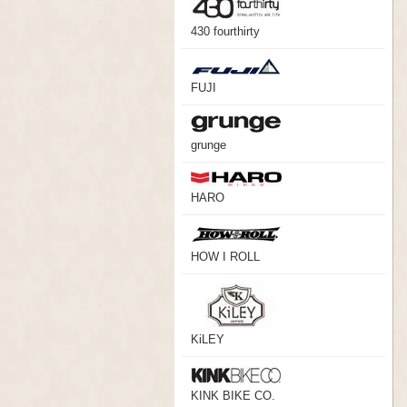
430 fourthirty
FUJI
grunge
HARO
HOW I ROLL
KiLEY
KINK BIKE CO.