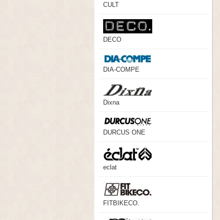
CULT
DECO
DIA-COMPE
Dixna
DURCUS ONE
eclat
FITBIKECO.