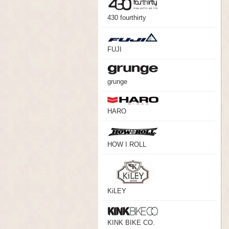
430 fourthirty
FUJI
grunge
HARO
HOW I ROLL
KiLEY
KINK BIKE CO.