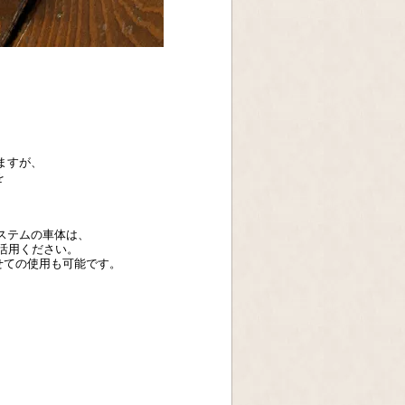
しますが、
を
ドステムの車体は、
をご活用ください。
せての使用も可能です。