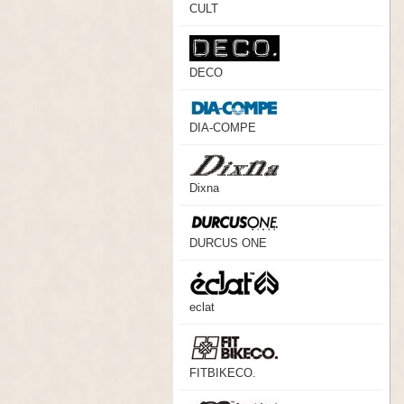
CULT
DECO
DIA-COMPE
Dixna
DURCUS ONE
eclat
FITBIKECO.