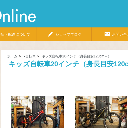
Bicycle
Shop
Pino
Online
支払・配送について
ショップブログ
お問い合
ホーム
>
●自転車
>
キッズ自転車20インチ（身長目安120cm～）
キッズ自転車20インチ（身長目安120