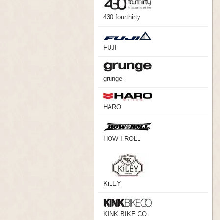
430 fourthirty
FUJI
grunge
HARO
HOW I ROLL
KiLEY
KINK BIKE CO.