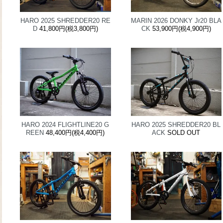
HARO 2025 SHREDDER20 RE
MARIN 2026 DONKY Jr20 BLA
D
41,800円(税3,800円)
CK
53,900円(税4,900円)
HARO 2024 FLIGHTLINE20 G
HARO 2025 SHREDDER20 BL
REEN
48,400円(税4,400円)
ACK
SOLD OUT