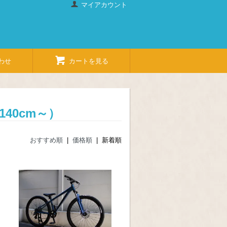
マイアカウント
わせ
カートを見る
40cm～）
おすすめ順
|
価格順
| 新着順