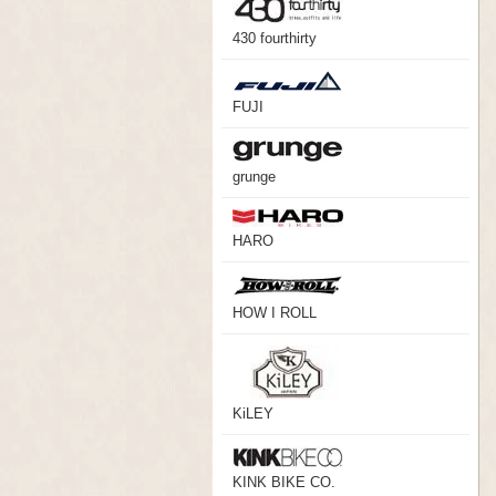
430 fourthirty
FUJI
grunge
HARO
HOW I ROLL
KiLEY
KINK BIKE CO.