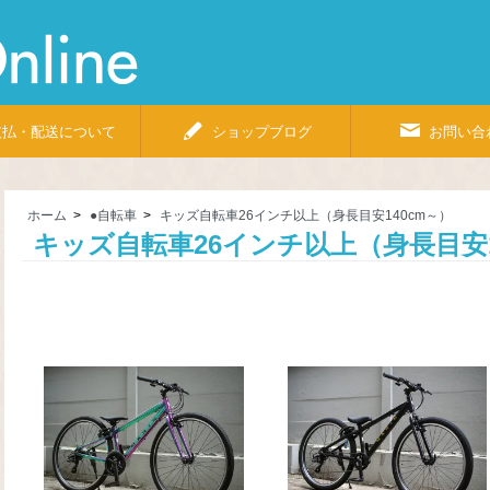
Bicycle
Shop
Pino
Online
支払・配送について
ショップブログ
お問い合
ホーム
>
●自転車
>
キッズ自転車26インチ以上（身長目安140cm～）
キッズ自転車26インチ以上（身長目安1