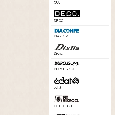
CULT
DECO
DIA-COMPE
Dixna
DURCUS ONE
eclat
FITBIKECO.