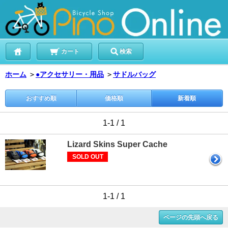
カート
検索
ホーム
＞
●アクセサリー・用品
＞
サドルバッグ
おすすめ順
価格順
新着順
1-1 / 1
Lizard Skins Super Cache
SOLD OUT
1-1 / 1
ページの先頭へ戻る