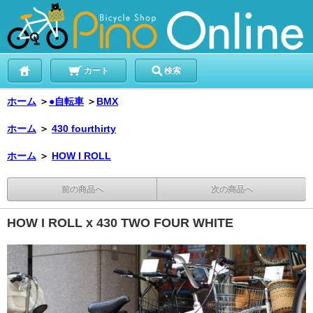
カート
検索
ホーム
＞
●自転車
＞
BMX
ホーム
＞
430 fourthirty
ホーム
＞
HOW I ROLL
前の商品へ
次の商品へ
HOW I ROLL x 430 TWO FOUR WHITE