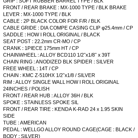
GRIP : SOFT RUBBER BARREL TYPE / BLK
FRONT / REAR BRAKE : MX-1000 TYPE / BLK BRAKE
LEVER : MX-1000 TYPE / BLK
CABLE : 2P BLACK COLOR FOR F/R / BLK
CABLE GRIDE : DIA COMPE CASING CLIP φ25.4mm / CP
SADDLE : HOW I ROLL ORIGINAL / BLACK
SEAT POST : 22.2mm CR-MO / CP
CRANK : 1PIECE 175mm HT / CP
CHAINWHEEL : ALLOY BCD110 1/2"x1/8" x 39T
CHAIN RING : ANODIZED BLK SPIDER : SILVER
FREE WHEEL : 14T / CP
CHAIN : KMC Z-510HX 1/2"x1/8 / SILVER
RIM : ALLOY SINGLE WALL HOW I ROLL ORIGINAL
24INCHES / POLISH
FRONT / REAR HUB : ALLOY 36H / BLK
SPOKE : STAINLESS SPOKE SIL
FRONT / REAR TIRE : KENDA K-RAD 24 x 1.95 SKIN
SIDE
TUBE : AMERICAN
PEDAL : WELLGO ALLOY ROUND CAGE(CAGE : BLACK /
BODY : SILVER)